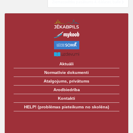
t
Ziemassvētku pasākums 4.-6.klasei, balle
Aktuāli
Normatīvie dokumenti
Atalgojums, privātums
Arodbiedrība
Kontakti
HELP! (problēmas pieteikums no skolēna)