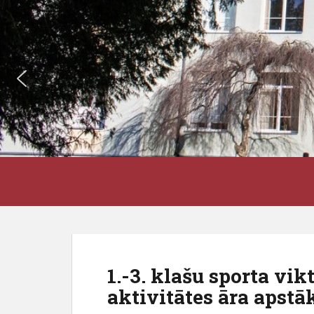
S
J3VSK
k
i
p
t
o
m
1.-3. klašu sporta vik
a
aktivitātes āra apstā
i
n