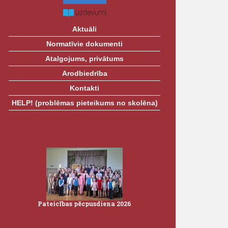
Aktuāli
Normatīvie dokumenti
Atalgojums, privātums
Arodbiedrība
Kontakti
HELP! (problēmas pieteikums no skolēna)
Pateicības pēcpusdiena 2026