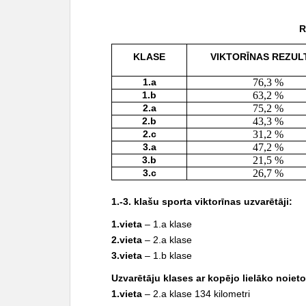
c
o
R
n
KLASE
VIKTORĪNAS REZUL
t
e
1.a
76,3 %
n
1.b
63,2 %
t
2.a
75,2 %
2.b
43,3 %
2.c
31,2 %
3.a
47,2 %
3.b
21,5 %
3.c
26,7 %
1.-3. klašu sporta viktorīnas uzvarētāji:
1.vieta
– 1.a klase
2.vieta
– 2.a klase
3.vieta
– 1.b klase
Uzvarētāju klases ar kopējo lielāko noiet
1.vieta
– 2.a klase 134 kilometri