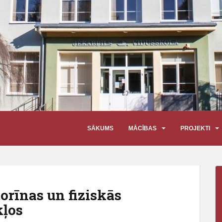
SĀKUMS
MĀCĪBAS
PROJEKTI
torīnas un fiziskās
kļos