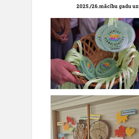
c
2025./26.mācību gadu uz
o
n
t
e
n
t