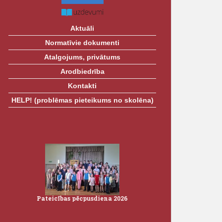
Aktuāli
Normatīvie dokumenti
Atalgojums, privātums
Arodbiedrība
Kontakti
HELP! (problēmas pieteikums no skolēna)
26
Pateicības pēcpusdiena 2026