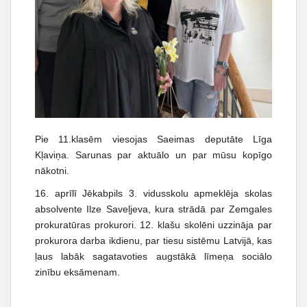
Pie 11.klasēm viesojas Saeimas deputāte Līga
Kļaviņa. Sarunas par aktuālo un par mūsu kopīgo
nākotni.
16. aprīlī Jēkabpils 3. vidusskolu apmeklēja skolas
absolvente Ilze Saveļjeva, kura strādā par Zemgales
prokuratūras prokurori. 12. klašu skolēni uzzināja par
prokurora darba ikdienu, par tiesu sistēmu Latvijā, kas
ļaus labāk sagatavoties augstākā līmeņa sociālo
zinību eksāmenam.