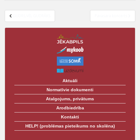
GUDRS,VĒL GUDRĀKS
Pavasara koncerts
Aktuāli
Normatīvie dokumenti
Atalgojums, privātums
Arodbiedrība
Kontakti
HELP! (problēmas pieteikums no skolēna)