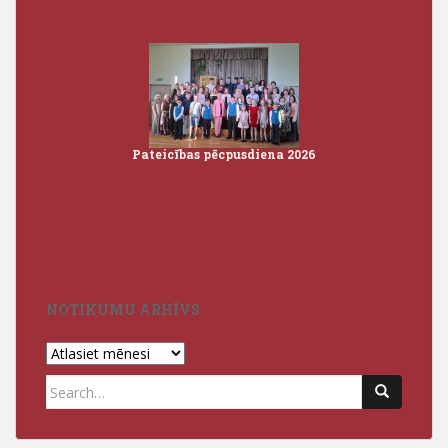
Pateicības pēcpusdiena 2026
Iz
3
NOTIKUMU ARHĪVS