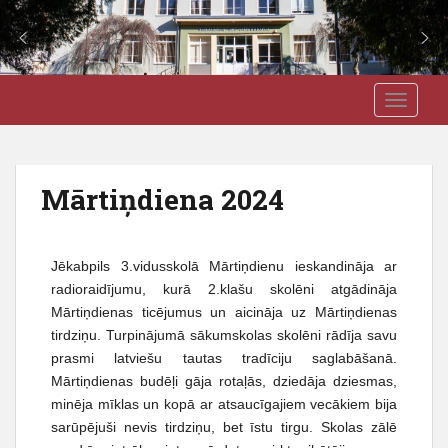
S
J3VSK
TOGGLE
k
i
p
t
Mārtiņdiena 2024
o
m
a
Jēkabpils 3.vidusskolā Mārtiņdienu ieskandināja ar
i
radioraidījumu, kurā 2.klašu skolēni atgādināja
n
Mārtiņdienas ticējumus un aicināja uz Mārtiņdienas
c
tirdziņu. Turpinājumā sākumskolas skolēni rādīja savu
o
prasmi latviešu tautas tradīciju saglabāšanā.
n
Mārtiņdienas budēļi gāja rotaļās, dziedāja dziesmas,
t
minēja mīklas un kopā ar atsaucīgajiem vecākiem bija
e
sarūpējuši nevis tirdziņu, bet īstu tirgu. Skolas zālē
n