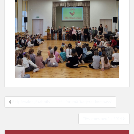
Pašpārvalde Jēkabpils jauniešu forumā “Karjeras kompass”
Tēvzemes nedēļa 2024