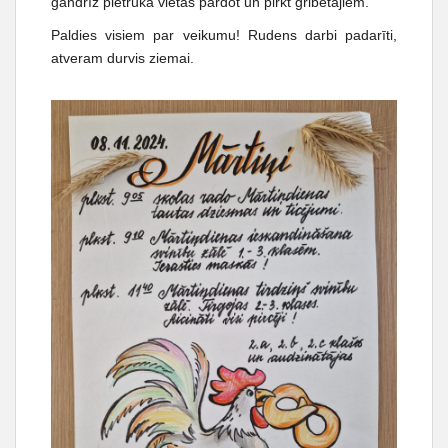
gandrīz pietrūka vietas pārdot un pirkt gribētājiem.
t
Paldies visiem par veikumu! Rudens darbi padarīti,
atveram durvis ziemai.