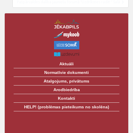
t
Pašpārvaldes dalība jauniešu forumā “Uzdrīksties radīt! ” Salā.
Aktuāli
Normatīvie dokumenti
Atalgojums, privātums
Arodbiedrība
Kontakti
HELP! (problēmas pieteikums no skolēna)