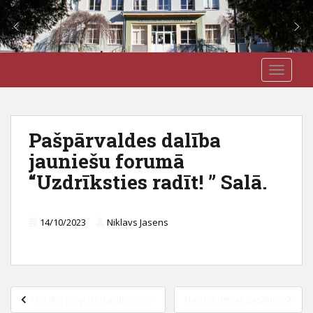
S
J3VSK
TOGGLE
k
i
p
t
Pašpārvaldes dalība
o
jauniešu forumā
m
a
“Uzdrīksties radīt! ” Salā.
i
n
c
14/10/2023
Niklavs Jasens
o
n
t
e
Ziņu
4.klasēm projekts “Lasītprasme”
Naudas dienas pasākumi
n