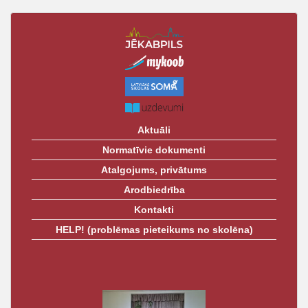
izvēlne
t
Aktuāli
Normatīvie dokumenti
Atalgojums, privātums
Arodbiedrība
Kontakti
HELP! (problēmas pieteikums no skolēna)