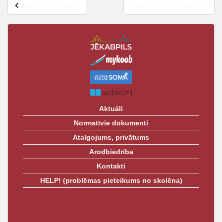
Ziņu
t
Jaukto koru konkurss
Pēdējais zvans 12.klasēm
izvēlne
Aktuāli
Normatīvie dokumenti
Atalgojums, privātums
Arodbiedrība
Kontakti
HELP! (problēmas pieteikums no skolēna)