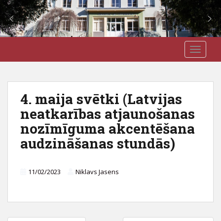
S
J3VSK
TOGGLE
k
i
p
t
4. maija svētki (Latvijas
o
neatkarības atjaunošanas
m
a
nozīmīguma akcentēšana
i
audzināšanas stundās)
n
c
o
11/02/2023
Niklavs Jasens
n
t
e
n