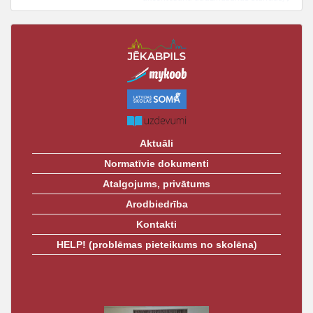
t
Aktuāli
Normatīvie dokumenti
Atalgojums, privātums
Arodbiedrība
Kontakti
HELP! (problēmas pieteikums no skolēna)