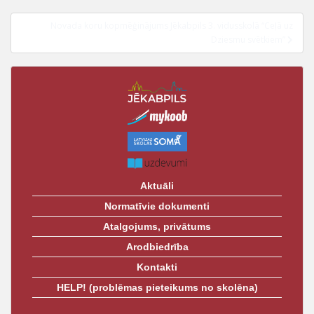
izvēlne
t
Novada koru kopmēģinājums Jēkabpils 3. vidusskolā “Ceļā uz
Dziesmu svētkiem”
Aktuāli
Normatīvie dokumenti
Atalgojums, privātums
Arodbiedrība
Kontakti
HELP! (problēmas pieteikums no skolēna)