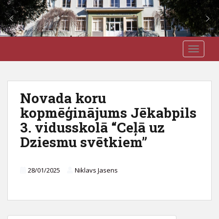
S
J3VSK
TOGGLE
k
i
p
t
Novada koru
o
kopmēģinājums Jēkabpils
m
a
3. vidusskolā “Ceļā uz
i
Dziesmu svētkiem”
n
c
o
28/01/2025
Niklavs Jasens
n
t
e
n