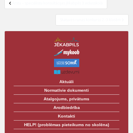
Ziņu
t
Ārstu – speciālistu konsultācijas Jēkabpils 3.vidusskolā
izvēlne
Skatuves runas konkurss 2.-3.klasēm
Aktuāli
Normatīvie dokumenti
Atalgojums, privātums
Arodbiedrība
Kontakti
HELP! (problēmas pieteikums no skolēna)