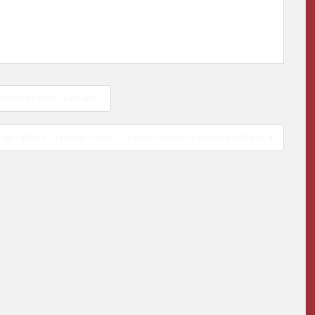
video ieraksta skatīšanās
dijpratība 8.-9.klasēm, vada 10.a klases skolniece Loreta Meikšāne.