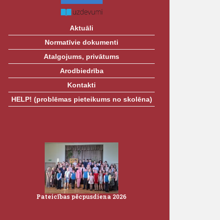
Aktuāli
Normatīvie dokumenti
Atalgojums, privātums
Arodbiedrība
Kontakti
HELP! (problēmas pieteikums no skolēna)
Pateicības pēcpusdiena 2026