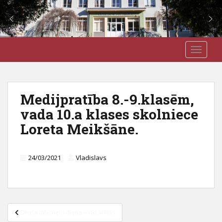
S
J3VSK
TOGGLE
k
i
p
t
Medijpratība 8.-9.klasēm,
o
vada 10.a klases skolniece
m
a
Loreta Meikšāne.
i
n
c
24/03/2021
Vladislavs
o
n
t
e
Ziņu
Droša interneta diena – viktorīnas
n