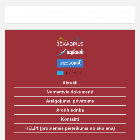
izvēlne
t
Vidusskolēnu tiešsaistes tikšanās ar NBS Speciālo uzdevumu
vienības karavīriem.
Aktuāli
Normatīvie dokumenti
Atalgojums, privātums
Arodbiedrība
Kontakti
HELP! (problēmas pieteikums no skolēna)