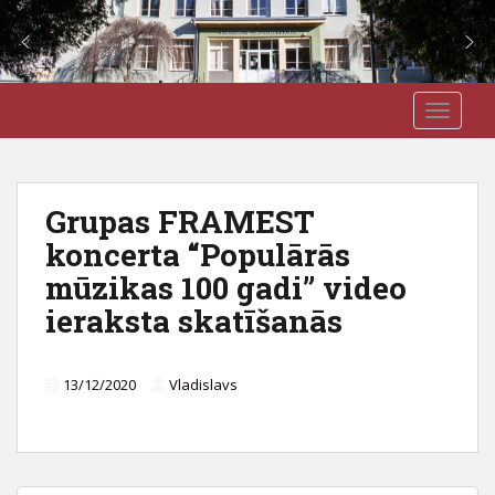
S
J3VSK
TOGGLE
k
i
p
t
Grupas FRAMEST
o
koncerta “Populārās
m
a
mūzikas 100 gadi” video
i
ieraksta skatīšanās
n
c
o
13/12/2020
Vladislavs
n
t
e
n