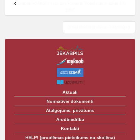
Ziņu
t
Grupas FRAMEST tiešsaistes koncerts “Populārās mūzikas 100
izvēlne
gadi”
Droša interneta diena – viktorīnas
Aktuāli
Normatīvie dokumenti
Atalgojums, privātums
Arodbiedrība
Kontakti
HELP! (problēmas pieteikums no skolēna)