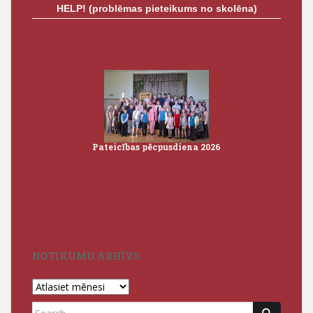
HELP! (problēmas pieteikums no skolēna)
Pateicības pēcpusdiena 2026
Iz
3
NOTIKUMU ARHĪVS
Notikumu
arhīvs
Search