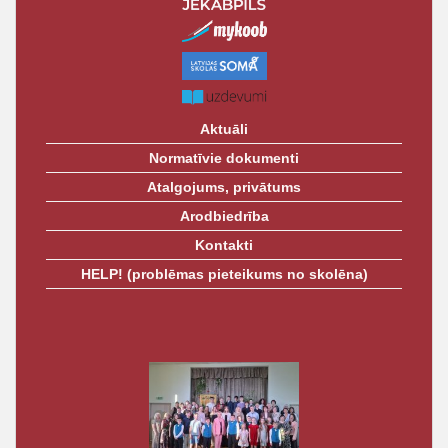
t
Aktuāli
Normatīvie dokumenti
Atalgojums, privātums
Arodbiedrība
Kontakti
HELP! (problēmas pieteikums no skolēna)