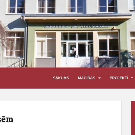
SĀKUMS
MĀCĪBAS
PROJEKTI
asēm