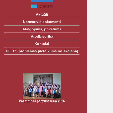
Aktuāli
Normatīvie dokumenti
Atalgojums, privātums
Arodbiedrība
Kontakti
HELP! (problēmas pieteikums no skolēna)
Pateicības pēcpusdiena 2026