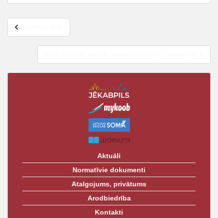
Lieldienas 2022
Mūsu sportistu augstie – pasaules mēroga – sasniegumi
Aktuāli
Normatīvie dokumenti
Atalgojums, privātums
Arodbiedrība
Kontakti