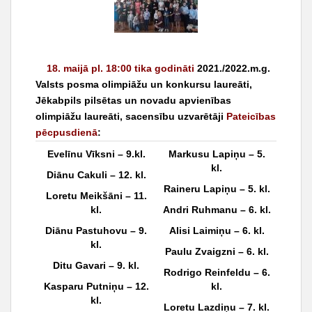
t
18. maijā pl. 18:00 tika
godināti
2021./2022.m.g.
Valsts posma olimpiāžu un konkursu laureāti,
Jēkabpils pilsētas un novadu apvienības
olimpiāžu laureāti, sacensību uzvarētāji
Pateicības
pēcpusdienā
:
Evelīnu Vīksni – 9.kl.
Markusu Lapiņu – 5.
kl.
Diānu Cakuli – 12. kl.
Raineru Lapiņu – 5. kl.
Loretu Meikšāni – 11.
kl.
Andri Ruhmanu – 6. kl.
Diānu Pastuhovu – 9.
Alisi Laimiņu – 6. kl.
kl.
Paulu Zvaigzni – 6. kl.
Ditu Gavari – 9. kl.
Rodrigo Reinfeldu – 6.
Kasparu Putniņu – 12.
kl.
kl.
Loretu Lazdiņu – 7. kl.