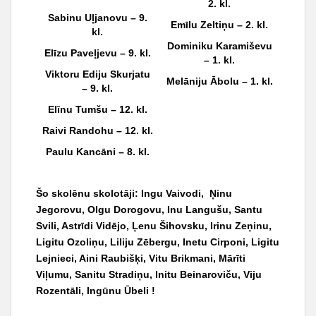
2. kl.
Sabinu Uļjanovu – 9.
Emīlu Zeltiņu – 2. kl.
kl.
Dominiku Karamiševu
Elīzu Paveļjevu – 9. kl.
– 1. kl.
Viktoru Ediju Skurjatu
Melāniju Ābolu – 1. kl.
– 9. kl.
Elīnu Tumšu – 12. kl.
Raivi Randohu – 12. kl.
Paulu Kancāni – 8. kl.
Šo skolēnu skolotāji
:
Ingu Vaivodi, Ņinu
Jegorovu, Olgu Dorogovu, Inu Langušu, Santu
Svili, Astrīdi Vidējo, Ļenu Šihovsku, Irinu Zeņinu,
Ligitu Ozoliņu, Liliju Zēbergu, Inetu Cirponi, Ligitu
Lejnieci, Aini Raubišķi, Vitu Brikmani, Mārīti
Viļumu, Sanitu Stradiņu, Initu Beinaroviču, Viju
Rozentāli, Ingūnu Ūbeli
!