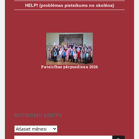
HELP! (problēmas pieteikums no skolēna)
Pateicības pēcpusdiena 2026
Iz
3
NOTIKUMU ARHĪVS