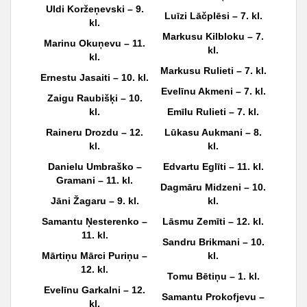
Uldi Koržeņevski – 9.
Luīzi Lāčplēsi – 7. kl.
kl.
Markusu Kilbloku – 7.
Marinu Okuņevu – 11.
kl.
kl.
Markusu Rulieti – 7. kl.
Ernestu Jasaiti – 10. kl.
Evelīnu Akmeni – 7. kl.
Zaigu Raubišķi – 10.
kl.
Emīlu Rulieti – 7. kl.
Raineru Drozdu – 12.
Lūkasu Aukmani – 8.
kl.
kl.
Danielu Umbraško –
Edvartu Eglīti – 11. kl.
Gramani – 11. kl.
Dagmāru Midzeni – 10.
Jāni Žagaru – 9. kl.
kl.
Samantu Ņesterenko –
Lāsmu Zemīti – 12. kl.
11. kl.
Sandru Brikmani – 10.
Mārtiņu Mārci Puriņu –
kl.
12. kl.
Tomu Bētiņu – 1. kl.
Evelīnu Garkalni – 12.
Samantu Prokofjevu –
kl.