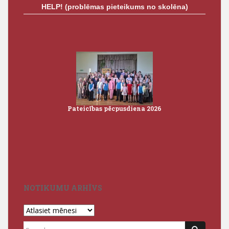
HELP! (problēmas pieteikums no skolēna)
Pateicības pēcpusdiena 2026
Iz
3
NOTIKUMU ARHĪVS