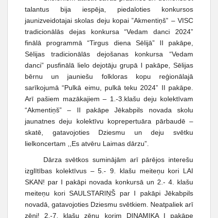
talantus bija iespēja, piedaloties konkursos
jaunizveidotajai skolas deju kopai ”Akmentiņš” – VISC
tradicionālās dejas konkursa “Vedam danci 2024”
finālā programmā “Tirgus diena Sēlijā” II pakāpe,
Sēlijas tradicionālās dejošanas konkursa “Vedam
danci” pusfinālā lielo dejotāju grupā I pakāpe, Sēlijas
bērnu un jauniešu folkloras kopu reģionālajā
sarīkojumā “Pulkā eimu, pulkā teku 2024” II pakāpe.
Arī pašiem mazākajiem – 1.-3.klašu deju kolektīvam
“Akmentiņš” – II pakāpe Jēkabpils novada skolu
jaunatnes deju kolektīvu koprepertuāra pārbaudē –
skatē, gatavojoties Dziesmu un deju svētku
lielkoncertam ,,Es atvēru Laimas dārzu”.
Dārza svētkos suminājām arī pārējos interešu
izglītības kolektīvus – 5.- 9. klašu meiteņu kori LAI
SKAN! par I pakāpi novada konkursā un 2.- 4. klašu
meiteņu kori SAULSTARIŅŠ par I pakāpi Jēkabpils
novadā, gatavojoties Dziesmu svētkiem. Neatpaliek arī
zēni! 2.-7. klašu zēnu korim DINAMIKA I pakāpe