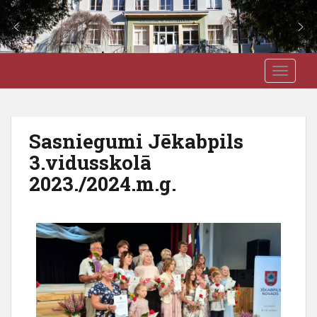
S
J3VSK
TOGGLE
k
i
p
t
Sasniegumi Jēkabpils
o
3.vidusskolā
m
a
2023./2024.m.g.
i
n
c
o
n
t
e
n