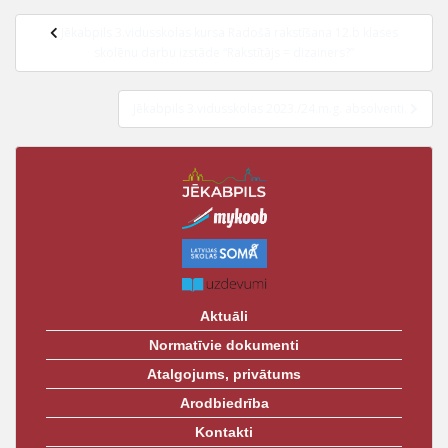
Jēkabpils 3.vidusskolas kursa Radošā rakstīšana 12.b klases
skolēnu darbu izstāde “Rakstītājs = dizainers?”
Jēkabpils 3.vidusskolas 2023./24.m.g. absolventi.
Aktuāli
Normatīvie dokumenti
Atalgojums, privātums
Arodbiedrība
Kontakti