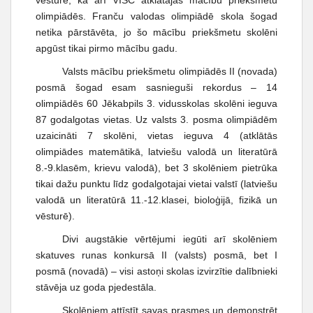
olimpiādēs. Franču valodas olimpiādē skola šogad
netika pārstāvēta, jo šo mācību priekšmetu skolēni
apgūst tikai pirmo mācību gadu.
Valsts mācību priekšmetu olimpiādēs II (novada)
posmā šogad esam sasnieguši rekordus – 14
olimpiādēs 60 Jēkabpils 3. vidusskolas skolēni ieguva
87 godalgotas vietas. Uz valsts 3. posma olimpiādēm
uzaicināti 7 skolēni, vietas ieguva 4 (atklātās
olimpiādes matemātikā, latviešu valodā un literatūrā
8.-9.klasēm, krievu valodā), bet 3 skolēniem pietrūka
tikai dažu punktu līdz godalgotajai vietai valstī (latviešu
valodā un literatūrā 11.-12.klasei, bioloģijā, fizikā un
vēsturē).
Divi augstākie vērtējumi iegūti arī skolēniem
skatuves runas konkursā II (valsts) posmā, bet I
posmā (novadā) – visi astoņi skolas izvirzītie dalībnieki
stāvēja uz goda pjedestāla.
Skolēniem attīstīt savas prasmes un demonstrēt