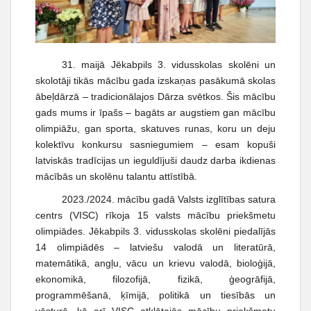
t
31. maijā Jēkabpils 3. vidusskolas skolēni un
skolotāji tikās mācību gada izskaņas pasākumā skolas
ābeļdārzā – tradicionālajos Dārza svētkos. Šis mācību
gads mums ir īpašs – bagāts ar augstiem gan mācību
olimpiāžu, gan sporta, skatuves runas, koru un deju
kolektīvu konkursu sasniegumiem – esam kopuši
latviskās tradīcijas un ieguldījuši daudz darba ikdienas
mācībās un skolēnu talantu attīstībā.
2023./2024. mācību gadā Valsts izglītības satura
centrs (VISC) rīkoja 15 valsts mācību priekšmetu
olimpiādes. Jēkabpils 3. vidusskolas skolēni piedalījās
14 olimpiādēs – latviešu valodā un literatūrā,
matemātikā, angļu, vācu un krievu valodā, bioloģijā,
ekonomikā, filozofijā, fizikā, ģeogrāfijā,
programmēšanā, ķīmijā, politikā un tiesībās un
vēsturē, kā arī VISC atklātajās mācību priekšmetu