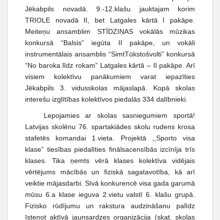
Jēkabpils novadā. 9.-12.klašu jauktajam korim
TRIOLE novadā II, bet Latgales kārtā I pakāpe.
Meiteņu ansamblim STĪDZIŅAS vokālās mūzikas
konkursā “Balsis” iegūta II pakāpe, un vokāli
instrumentālais ansamblis “SimtTūkstošvolti” konkursā
“No baroka līdz rokam” Latgales kārtā – II pakāpe. Arī
visiem kolektīvu panākumiem varat iepazīties
Jēkabpils 3. vidusskolas mājaslapā. Kopā skolas
interešu izglītības kolektīvos piedalās 334 dalībnieki.
Lepojamies ar skolas sasniegumiem sportā!
Latvijas skolēnu 76. spartakiādes skolu rudens krosa
stafetēs komandai 1.vieta. Projektā ,,Sporto visa
klase” tiesības piedalīties finālsacensībās izcīnīja trīs
klases. Tika ņemts vērā klases kolektīva vidējais
vērtējums mācībās un fiziskā sagatavotība, kā arī
veiktie mājasdarbi. Sīvā konkurencē visa gada garumā
mūsu 6.a klase ieguva 2.vietu valstī 6. klašu grupā.
Fizisko rūdījumu un rakstura audzināšanu palīdz
īstenot aktīvā jaunsardzes organizācija (skat. skolas