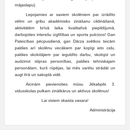
mājaslapu).
Lepojamies ar saviem skolēniem par izrādīto
vēlmi un gribu akadēmisko zināšanu cildināšanā,
aktivitātēm brīvā laika kvalitatīvā piepildījumā,
darbojoties interešu izglītības un sporta pulciņos! Gan
Pateicības pēcpusdienā, gan Dārza svētkos teicām
paldies arī skolēnu vecākiem par kopīgi ieto ceļu,
paldies skolotājiem par ieguldīto darbu, skolojot un
audzinot stipras personības, paldies tehniskajam
personālam, kurš rūpējas, lai mēs varētu strādāt un
augt tīrā un sakoptā vidē.
Aicinām pievienoties mūsu Jēkabpils 3.
vidusskolas pulkam zinātkārus un aktīvus skolēnus!
Lai visiem skaista vasara!
Administrācija