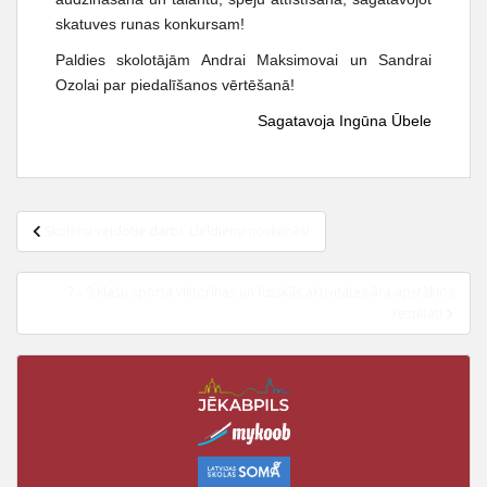
skatuves runas konkursam!
Paldies skolotājām Andrai Maksimovai un Sandrai
Ozolai par piedalīšanos vērtēšanā!
Sagatavoja Ingūna Ūbele
Skolēnu veidotie darbi, Lieldienu noskaņās!
7.- 9.klašu sporta viktorīnas un fiziskās aktivitātes āra apstākļos
rezultāti