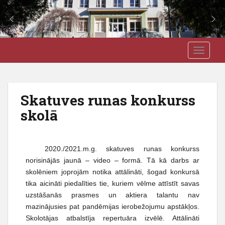
S
J3VSK
TOGGLE
k
i
p
t
Skatuves runas konkurss
o
skolā
m
a
i
n
2020./2021.m.g. skatuves runas konkurss
c
norisinājās jaunā – video – formā. Tā kā darbs ar
o
skolēniem joprojām notika attālināti, šogad konkursā
n
tika aicināti piedalīties tie, kuriem vēlme attīstīt savas
t
uzstāšanās prasmes un aktiera talantu nav
e
mazinājusies pat pandēmijas ierobežojumu apstākļos.
n
Skolotājas atbalstīja repertuāra izvēlē. Attālināti