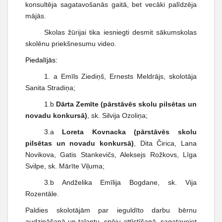
t
konsultēja sagatavošanās gaitā, bet vecāki palīdzēja
mājās.
Skolas žūrijai tika iesniegti desmit sākumskolas
skolēnu priekšnesumu video.
Piedalījās:
1. a Emīls Ziediņš, Ernests Meldrājs, skolotāja
Sanita Stradiņa;
1.b
Dārta Zemīte (pārstāvēs skolu pilsētas un
novadu konkursā)
, sk. Silvija Ozoliņa;
3.a
Loreta Kovnacka (pārstāvēs skolu
pilsētas un novadu konkursā)
, Dita Čirica, Lana
Novikova, Gatis Stankevičs, Aleksejs Rožkovs, Līga
Svilpe, sk. Mārīte Viļuma;
3.b Andželika Emīlija Bogdane, sk. Vija
Rozentāle.
Paldies skolotājām par ieguldīto darbu bērnu
audzināšanā un talantu, spēju attīstīšanā, sagatavojot