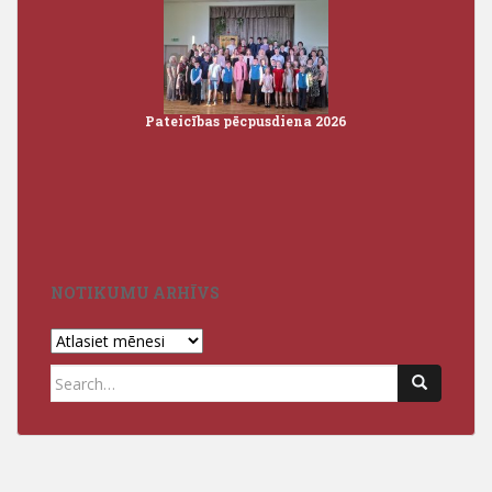
Pateicības pēcpusdiena 2026
Iz
3
NOTIKUMU ARHĪVS