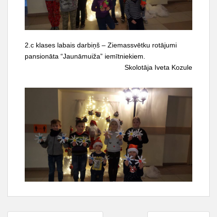
t
2.c klases labais darbiņš – Ziemassvētku rotājumi
pansionāta “Jaunāmuiža” iemītniekiem.
Skolotāja Iveta Kozule