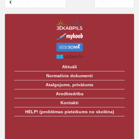
Skolas apkārtnē, pārmaiņas
Barikādēm – 30
Aktuāli
Normatīvie dokumenti
Atalgojums, privātums
Arodbiedrība
Kontakti
HELP! (problēmas pieteikums no skolēna)