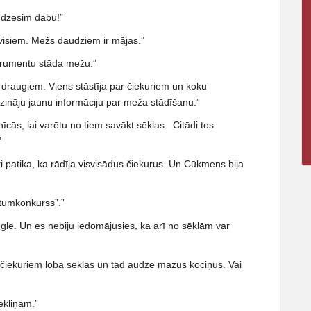
audzēsim dabu!”
 visiem. Mežs daudziem ir mājas.”
strumentu stāda mežu.”
draugiem. Viens stāstīja par čiekuriem un koku
zināju jaunu informāciju par meža stādīšanu.”
īcās, lai varētu no tiem savākt sēklas. Citādi tos
”
 patika, ka rādīja visvisādus čiekurus. Un Cūkmens bija
stumkonkurss”.”
egle. Un es nebiju iedomājusies, ka arī no sēklām var
no čiekuriem loba sēklas un tad audzē mazus kociņus. Vai
ēkliņām.”