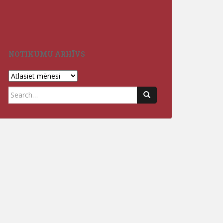
Izlaidumi Jēka
3.vidusskolā 2
NOTIKUMU ARHĪVS
Notikumu
arhīvs
Search
for: