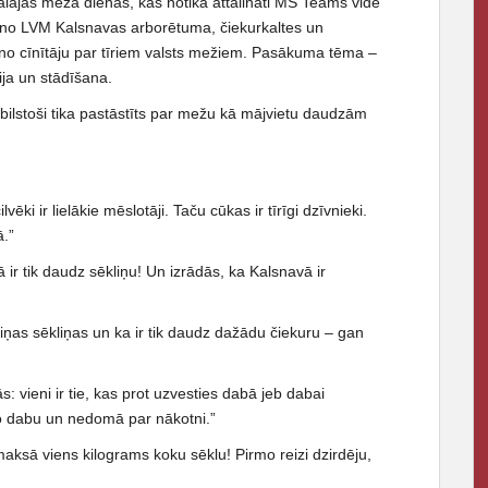
tālajās meža dienās, kas notika attālināti MS Teams vidē
m no LVM Kalsnavas arborētuma, čiekurkaltes un
o cīnītāju par tīriem valsts mežiem. Pasākuma tēma –
ja un stādīšana.
ilstoši tika pastāstīts par mežu kā mājvietu daudzām
ēki ir lielākie mēslotāji. Taču cūkas ir tīrīgi dzīvnieki.
ā.”
 ir tik daudz sēkliņu! Un izrādās, ka Kalsnavā ir
aziņas sēkliņas un ka ir tik daudz dažādu čiekuru – gan
: vieni ir tie, kas prot uzvesties dabā jeb dabai
ņo dabu un nedomā par nākotni.”
aksā viens kilograms koku sēklu! Pirmo reizi dzirdēju,