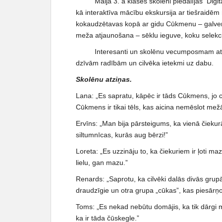
Maijā 3. a klases skolēni piedalījās Digi
c
kā interaktīva mācību ekskursija ar tiešraidē
o
kokaudzētavas kopā ar gidu Cūkmenu – galven
n
meža atjaunošana – sēklu ieguve, koku selekci
t
Interesanti un skolēnu vecumposmam atb
e
dzīvām radībām un cilvēka ietekmi uz dabu.
n
t
Skolēnu atziņas.
Lana: „Es sapratu, kāpēc ir tāds Cūkmens, jo cilv
Cūkmens ir tikai tēls, kas aicina nemēslot mež
Ervīns: „Man bija pārsteigums, ka vienā čiekurā
siltumnīcas, kurās aug bērzi!”
Loreta: „Es uzzināju to, ka čiekuriem ir ļoti m
lielu, gan mazu.”
Renards: „Saprotu, ka cilvēki dalās divās grupās
draudzīgie un otra grupa „cūkas”, kas piesār
Toms: „Es nekad nebūtu domājis, ka tik dārgi m
ka ir tāda čūskegle.”