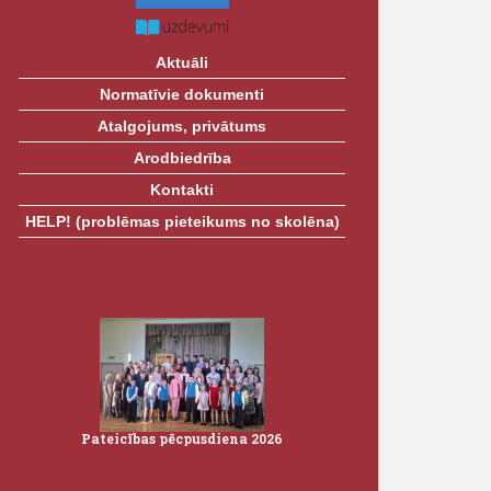
Aktuāli
Normatīvie dokumenti
Atalgojums, privātums
Arodbiedrība
Kontakti
HELP! (problēmas pieteikums no skolēna)
Pateicības pēcpusdiena 2026