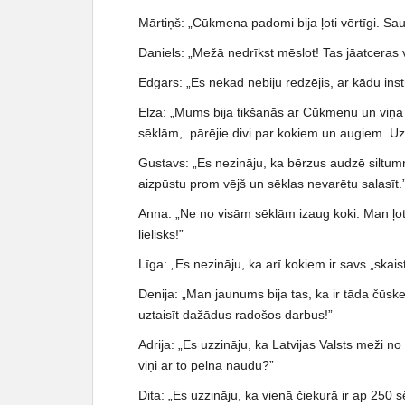
Mārtiņš: „Cūkmena padomi bija ļoti vērtīgi. S
Daniels: „Mežā nedrīkst mēslot! Tas jāatceras
Edgars: „Es nekad nebiju redzējis, ar kādu in
Elza: „Mums bija tikšanās ar Cūkmenu un viņa 
sēklām, pārējie divi par kokiem un augiem. Uz
Gustavs: „Es nezināju, ka bērzus audzē siltumn
aizpūstu prom vējš un sēklas nevarētu salasīt.
Anna: „Ne no visām sēklām izaug koki. Man ļoti
lielisks!”
Līga: „Es nezināju, ka arī kokiem ir savs „skai
Denija: „Man jaunums bija tas, ka ir tāda čūsk
uztaisīt dažādus radošos darbus!”
Adrija: „Es uzzināju, ka Latvijas Valsts meži 
viņi ar to pelna naudu?”
Dita: „Es uzzināju, ka vienā čiekurā ir ap 250 s