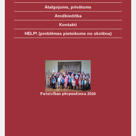
Atalgojums, privātums
Arodbiedrība
Kontakti
HELP! (problēmas pieteikums no skolēna)
Pateicības pēcpusdiena 2026
Iz
3