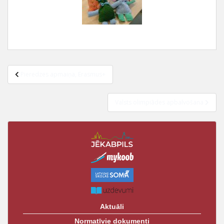
Pieredzes apmaiņa, Erasmus+
Valsts olimpiādes apbalvošana
Aktuāli
Normatīvie dokumenti