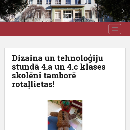
S
J3VSK
TOGGLE
k
i
p
t
Dizaina un tehnoloģiju
o
stundā 4.a un 4.c klases
m
a
skolēni tamborē
i
rotaļlietas!
n
c
o
n
t
e
n