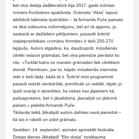
bet viņa debija daiļliteratūrā bija 2017. gadā izdotais
romāns Kurtizānes apakšveļa. Grāmata “Aitas” tapusi
atbilstoši laikmeta īpatnībām – tā Armands Puče pamato
ne tikai izdevuma noformējumu, bet arī tā apjomu, jo,
saskaņā ar dažādiem pētījumiem, pasaulē šobrīd
vispieprasītākais «romānu formāts» ir tieši 250-270
lappušu. Autors atgādina, ka, daudzuprāt, mūsdienās
cilvēki nelasot grāmatas, bet viņa pieredze pierādot ko
citu. «Turklāt katra no manām grāmatām liek cilvēkiem
domāt. Piemēram, par to, kāpēc mūsdienās interneta
vide ir tieši tāda, kāda tā ir. Šobrīd mūs programmē
pasauli redzēt vienkāršāk, primitīvāk un seklāk, tāpēc jo
īpaši svarīgi ir atcerēties, ka nekas nav jāpieņem kā
pašsaprotams, bet ir jāsalīdzina, jāanalizē un jādomā
pašam,» piebilst Armands Puče.
Tikšanās laikā Jēkabpilī autors dalīsies savā pieredzē –
kā tas ir rakstīt un izdot grāmatu.
Sestdien, 14. septembrī, aicinām apmeklēt festivāla
Dzejas dienas Jēkabpilī “Eko dzeja” noslēguma