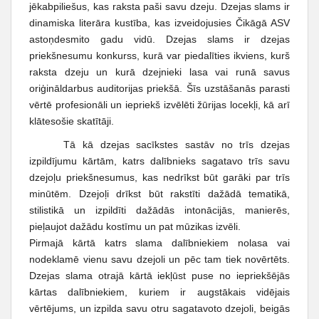
jēkabpiliešus, kas raksta paši savu dzeju. Dzejas slams ir
dinamiska literāra kustība, kas izveidojusies Čikāgā ASV
astoņdesmito gadu vidū. Dzejas slams ir dzejas
priekšnesumu konkurss, kurā var piedalīties ikviens, kurš
raksta dzeju un kurā dzejnieki lasa vai runā savus
oriģināldarbus auditorijas priekšā. Šīs uzstāšanās parasti
vērtē profesionāli un iepriekš izvēlēti žūrijas locekļi, kā arī
klātesošie skatītāji.
Tā kā dzejas sacīkstes sastāv no trīs dzejas
izpildījumu kārtām, katrs dalībnieks sagatavo trīs savu
dzejoļu priekšnesumus, kas nedrīkst būt garāki par trīs
minūtēm. Dzejoļi drīkst būt rakstīti dažādā tematikā,
stilistikā un izpildīti dažādās intonācijās, manierēs,
pieļaujot dažādu kostīmu un pat mūzikas izvēli.
Pirmajā kārtā katrs slama dalībniekiem nolasa vai
nodeklamē vienu savu dzejoli un pēc tam tiek novērtēts.
Dzejas slama otrajā kārtā iekļūst puse no iepriekšējās
kārtas dalībniekiem, kuriem ir augstākais vidējais
vērtējums, un izpilda savu otru sagatavoto dzejoli, beigās