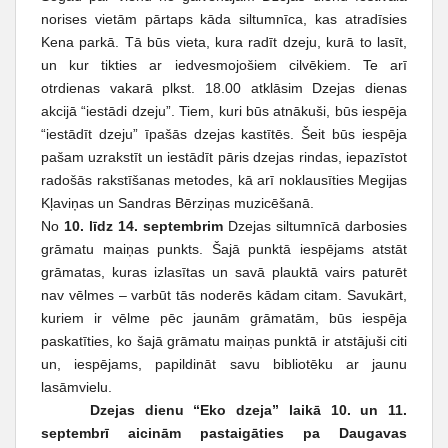
t
norises vietām pārtaps kāda siltumnīca, kas atradīsies
Kena parkā. Tā būs vieta, kura radīt dzeju, kurā to lasīt,
un kur tikties ar iedvesmojošiem cilvēkiem. Te arī
otrdienas vakarā plkst. 18.00 atklāsim Dzejas dienas
akcijā “iestādi dzeju”. Tiem, kuri būs atnākuši, būs iespēja
“iestādīt dzeju” īpašās dzejas kastītēs. Šeit būs iespēja
pašam uzrakstīt un iestādīt pāris dzejas rindas, iepazīstot
radošās rakstīšanas metodes, kā arī noklausīties Megijas
Kļaviņas un Sandras Bērziņas muzicēšanā.
No
10. līdz 14. septembrim
Dzejas siltumnīcā darbosies
grāmatu maiņas punkts. Šajā punktā iespējams atstāt
grāmatas, kuras izlasītas un savā plauktā vairs paturēt
nav vēlmes – varbūt tās noderēs kādam citam. Savukārt,
kuriem ir vēlme pēc jaunām grāmatām, būs iespēja
paskatīties, ko šajā grāmatu maiņas punktā ir atstājuši citi
un, iespējams, papildināt savu bibliotēku ar jaunu
lasāmvielu.
Dzejas dienu “Eko dzeja” laikā 10. un 11.
septembrī aicinām pastaigāties pa Daugavas