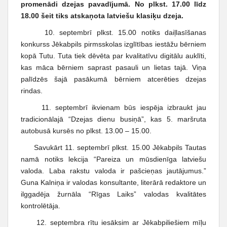
promenādi dzejas pavadījumā. No plkst. 17.00 līdz
18.00 šeit tiks atskaņota latviešu klasiķu dzeja.
10. septembrī plkst. 15.00 notiks daiļlasīšanas
konkurss Jēkabpils pirmsskolas izglītības iestāžu bērniem
kopā Tutu. Tuta tiek dēvēta par kvalitatīvu digitālu auklīti,
kas māca bērniem saprast pasauli un lietas tajā. Viņa
palīdzēs šajā pasākumā bērniem atcerēties dzejas
rindas.
11. septembrī ikvienam būs iespēja izbraukt jau
tradicionālajā “Dzejas dienu busiņā”, kas 5. maršruta
autobusā kursēs no plkst. 13.00 – 15.00.
Savukārt 11. septembrī plkst. 15.00 Jēkabpils Tautas
namā notiks lekcija “Pareiza un mūsdienīga latviešu
valoda. Laba rakstu valoda ir pašcieņas jautājumus.”
Guna Kalniņa ir valodas konsultante, literārā redaktore un
ilggadēja žurnāla “Rīgas Laiks” valodas kvalitātes
kontrolētāja.
12. septembra rītu iesāksim ar Jēkabpiliešiem mīļu