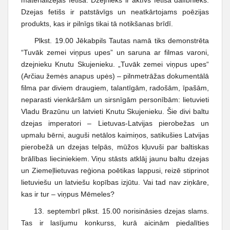
materializējas fetišā. Dzejnieks ir aktīvs fetiša dalībnieks.
Dzejas fetišs ir patstāvīgs un neatkārtojams poēzijas
produkts, kas ir pilnīgs tikai tā notikšanas brīdī.
Plkst. 19.00 Jēkabpils Tautas namā tiks demonstrēta
“Tuvāk zemei viņpus upes” un saruna ar filmas varoni,
dzejnieku Knutu Skujenieku. „Tuvāk zemei viņpus upes“
(Arčiau žemės anapus upės) – pilnmetrāžas dokumentālā
filma par diviem draugiem, talantīgām, radošām, īpašām,
neparasti vienkāršām un sirsnīgām personībām: lietuvieti
Vladu Brazūnu un latvieti Knutu Skujenieku. Šie divi baltu
dzejas imperatori – Lietuvas-Latvijas pierobežas un
upmalu bērni, auguši netālos kaimiņos, satikušies Latvijas
pierobežā un dzejas telpās, mūžos kļuvuši par baltiskas
brālības lieciniekiem. Viņu stāsts atklāj jaunu baltu dzejas
un Ziemeļlietuvas reģiona poētikas lappusi, reizē stiprinot
lietuviešu un latviešu kopības izjūtu. Vai tad nav ziņkāre,
kas ir tur – viņpus Mēmeles?
13. septembrī plkst. 15.00 norisināsies dzejas slams.
Tas ir lasījumu konkurss, kurā aicinām piedalīties