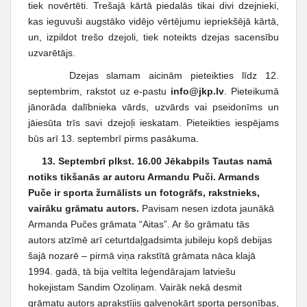
tiek novērtēti. Trešajā kārtā piedalās tikai divi dzejnieki,
kas ieguvuši augstāko vidējo vērtējumu iepriekšējā kārtā,
un, izpildot trešo dzejoli, tiek noteikts dzejas sacensību
uzvarētājs.
Dzejas slamam aicinām pieteikties līdz 12.
septembrim, rakstot uz e-pastu
info@jkp.lv
. Pieteikumā
jānorāda dalībnieka vārds, uzvārds vai pseidonīms un
jāiesūta trīs savi dzejoļi ieskatam. Pieteikties iespējams
būs arī 13. septembrī pirms pasākuma.
13. Septembrī plkst. 16.00 Jēkabpils Tautas namā
notiks tikšanās ar autoru Armandu Puči. Armands
Puče ir sporta žurnālists un fotogrāfs, rakstnieks,
vairāku grāmatu autors.
Pavisam nesen izdota jaunākā
Armanda Pučes grāmata “Aitas”. Ar šo grāmatu tās
autors atzīmē arī ceturtdaļgadsimta jubileju kopš debijas
šajā nozarē – pirmā viņa rakstītā grāmata nāca klajā
1994. gadā, tā bija veltīta leģendārajam latviešu
hokejistam Sandim Ozoliņam. Vairāk nekā desmit
grāmatu autors aprakstījis galvenokārt sporta personības,