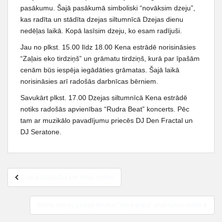
pasākumu. Šajā pasākumā simboliski “novāksim dzeju”,
kas radīta un stādīta dzejas siltumnīcā Dzejas dienu
nedēļas laikā. Kopā lasīsim dzeju, ko esam radījuši.
Jau no plkst. 15.00 līdz 18.00 Kena estrādē norisināsies
“Zaļais eko tirdziņš” un grāmatu tirdziņš, kurā par īpašām
cenām būs iespēja iegādāties grāmatas. Šajā laikā
norisināsies arī radošās darbnīcas bērniem.
Savukārt plkst. 17.00 Dzejas siltumnīcā Kena estrādē
notiks radošās apvienības “Rudra Beat” koncerts. Pēc
tam ar muzikālo pavadījumu priecēs DJ Den Fractal un
DJ Seratone.
Ziņu
Gudra līdzdalība pet viltus ziņām!
izvēlne
Bērnu dzejas gadagrāmatas “Garā pupa” atvēršanas svētki