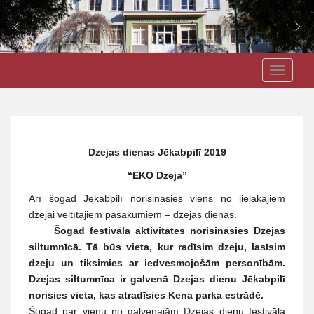
S
J3VSK
TOGGLE
k
i
p
t
o
Dzejas dienas Jēkabpilī 2019
m
a
“EKO Dzeja”
i
Arī šogad Jēkabpilī norisināsies viens no lielākajiem
n
dzejai veltītajiem pasākumiem – dzejas dienas.
c
Šogad festivāla aktivitātes norisināsies Dzejas
o
siltumnīcā. Tā būs vieta, kur radīsim dzeju, lasīsim
n
dzeju un tiksimies ar iedvesmojošām personībām.
t
Dzejas siltumnīca ir galvenā Dzejas dienu Jēkabpilī
e
norisies vieta, kas atradīsies Kena parka estrādē.
n
Šogad par vienu no galvenajām Dzejas dienu festivāla