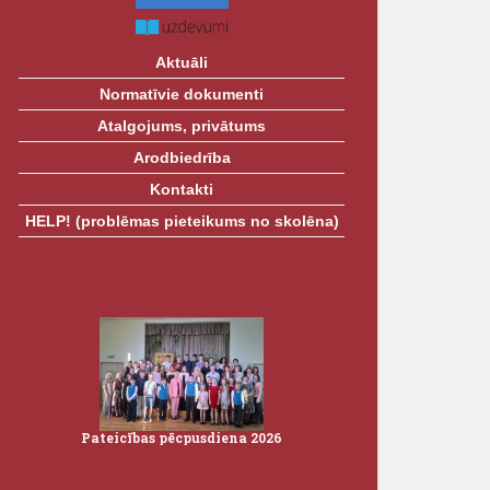
Aktuāli
Normatīvie dokumenti
Atalgojums, privātums
Arodbiedrība
Kontakti
HELP! (problēmas pieteikums no skolēna)
26
Pateicības pēcpusdiena 2026