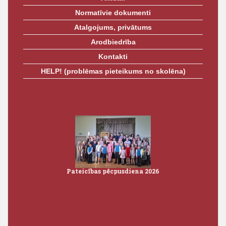
Normatīvie dokumenti
Atalgojums, privātums
Arodbiedrība
Kontakti
HELP! (problēmas pieteikums no skolēna)
Pateicības pēcpusdiena 2026
Iz
3