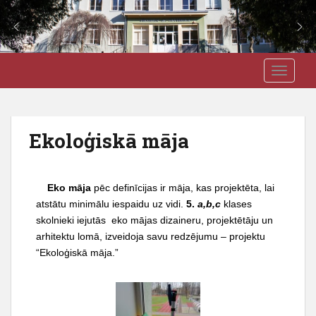
S
J3VSK
TOGGLE
k
i
p
t
Ekoloģiskā māja
o
m
a
Eko māja
pēc definīcijas ir māja, kas projektēta, lai
i
atstātu minimālu iespaidu uz vidi.
5.
a,b,c
klases
n
skolnieki iejutās eko mājas dizaineru, projektētāju un
c
arhitektu lomā, izveidoja savu redzējumu – projektu
o
“Ekoloģiskā māja.”
n
t
e
n