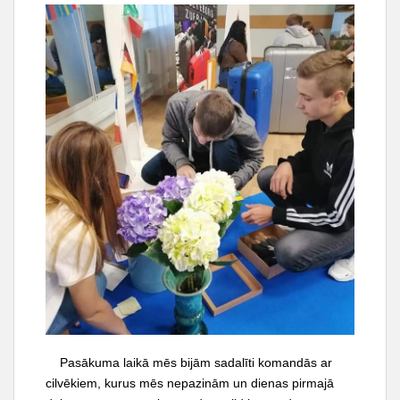
t
Pasākuma laikā mēs bijām sadalīti komandās ar
cilvēkiem, kurus mēs nepazinām un dienas pirmajā