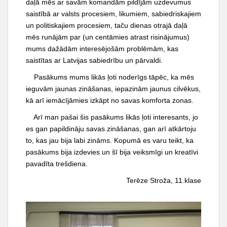
daļā mēs ar savām komandām pildījām uzdevumus
saistībā ar valsts procesiem, likumiem, sabiedriskajiem
un politiskajiem procesiem, taču dienas otrajā daļā
mēs runājām par (un centāmies atrast risinājumus)
mums dažādām interesējošām problēmām, kas
saistītas ar Latvijas sabiedrību un pārvaldi.
Pasākums mums likās ļoti noderīgs tāpēc, ka mēs
ieguvām jaunas zināšanas, iepazinām jaunus cilvēkus,
kā arī iemācījāmies izkāpt no savas komforta zonas.
Arī man pašai šis pasākums likās ļoti interesants, jo
es gan papildināju savas zināšanas, gan arī atkārtoju
to, kas jau bija labi zināms. Kopumā es varu teikt, ka
pasākums bija izdevies un šī bija veiksmīgi un kreatīvi
pavadīta trešdiena.
Terēze Stroža, 11.klase