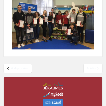
Jēkabpils lūsis
Mārtiņi