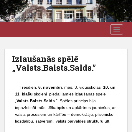
S
J3VSK
TOGGLE
k
i
p
t
Izlaušanās spēlē
o
„Valsts.Balsts.Salds.”
m
a
i
n
Trešdien,
6. novembrī
, mēs, 3. vidusskolas
10. un
c
11. klašu
skolēni piedalījāmies izlaušanās spēlē
o
„
Valsts.Balsts.Salds
.” Spēles princips bija
n
iepazīstināt mūs, Jēkabpils un apkārtnes jauniešus, ar
t
valsts procesiem un kārtību – demokrātiju, pilsonisko
e
līdzdalību, satversmi, valsts pārvaldes struktūru utt.
n