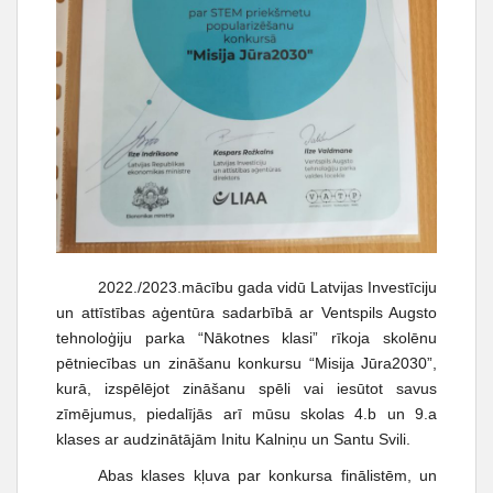
2022./2023.mācību gada vidū Latvijas Investīciju
un attīstības aģentūra sadarbībā ar Ventspils Augsto
tehnoloģiju parka “Nākotnes klasi” rīkoja skolēnu
pētniecības un zināšanu konkursu “Misija Jūra2030”,
kurā, izspēlējot zināšanu spēli vai iesūtot savus
zīmējumus, piedalījās arī mūsu skolas 4.b un 9.a
klases ar audzinātājām Initu Kalniņu un Santu Svili.
Abas klases kļuva par konkursa finālistēm, un