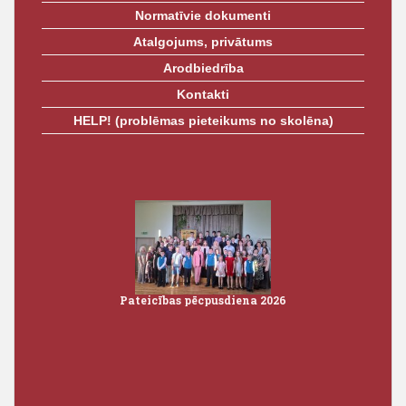
Normatīvie dokumenti
Atalgojums, privātums
Arodbiedrība
Kontakti
HELP! (problēmas pieteikums no skolēna)
i 2026
Pateicības pēcpusdiena 2026
Iz
3