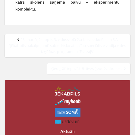
katrs skolēns saņēma balvu – eksperimentu
komplektu.
23. martā Jēkabpils 3. vidusskolā 2.a klases skolēniem SIA
“Jēkabpils pakalpojumi” sabiedrisko attiecību speciāliste vadīja vides
izglītības programmu “Es i zaļš”
Ģeogrāfi iepazīst Strūves ģeodēzisko loku
Aktuāli