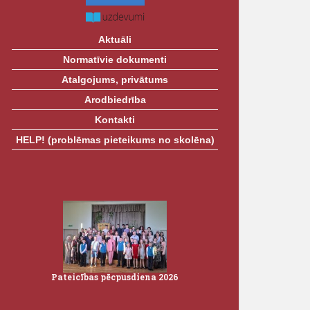
Aktuāli
Normatīvie dokumenti
Atalgojums, privātums
Arodbiedrība
Kontakti
HELP! (problēmas pieteikums no skolēna)
26
Pateicības pēcpusdiena 2026