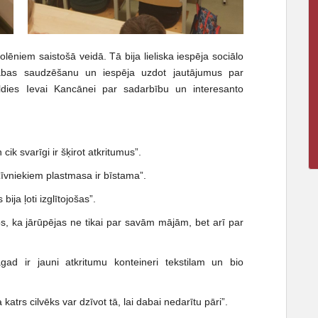
olēniem saistošā veidā. Tā bija lieliska iespēja sociālo
dabas saudzēšanu un iespēja uzdot jautājumus par
ldies Ievai Kancānei par sadarbību un interesanto
cik svarīgi ir šķirot atkritumus”.
zīvniekiem plastmasa ir bīstama”.
ija ļoti izglītojošas”.
s, ka jārūpējas ne tikai par savām mājām, bet arī par
gad ir jauni atkritumu konteineri tekstilam un bio
katrs cilvēks var dzīvot tā, lai dabai nedarītu pāri”.