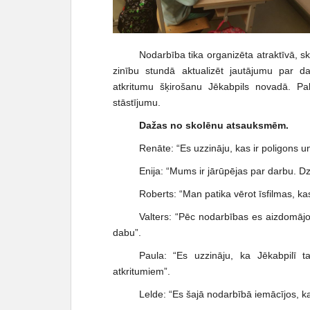
Nodarbība tika organizēta atraktīvā, sk
zinību stundā aktualizēt jautājumu par 
atkritumu šķirošanu Jēkabpils novadā. Pa
stāstījumu.
Dažas no skolēnu atsauksmēm.
Renāte: “Es uzzināju, kas ir poligons un 
Enija: “Mums ir jārūpējas par darbu. D
Roberts: “Man patika vērot īsfilmas, kas b
Valters: “Pēc nodarbības es aizdomājo
dabu”.
Paula: “Es uzzināju, ka Jēkabpilī ta
atkritumiem”.
Lelde: “Es šajā nodarbībā iemācījos, ka 