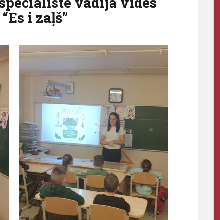
speciāliste vadīja vides
“Es i zaļš”
Pēdējā zvana pasākumi 20