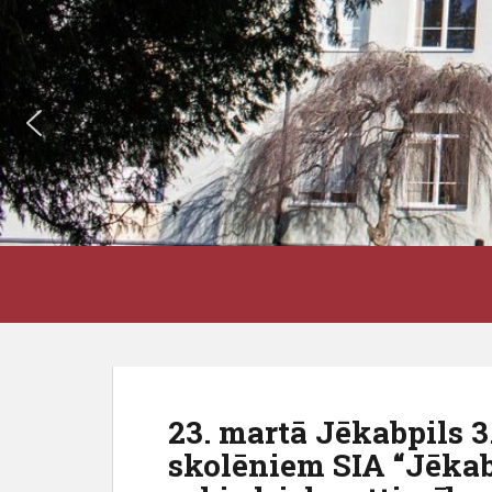
S
J3VSK
k
i
p
t
o
m
23. martā Jēkabpils 3
a
skolēniem SIA “Jēkab
i
n