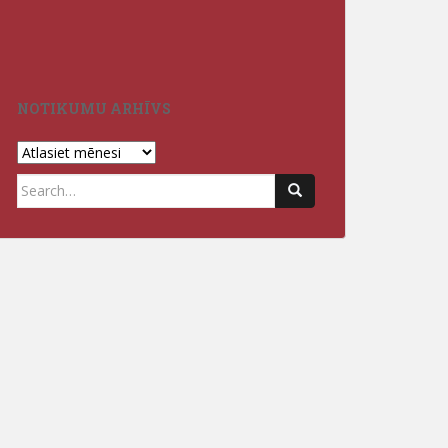
Izlaidumi Jēka
3.vidusskolā 2
NOTIKUMU ARHĪVS