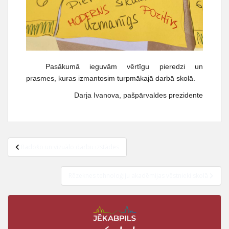
Pasākumā ieguvām vērtīgu pieredzi un
prasmes, kuras izmantosim turpmākajā darbā skolā.
Darja Ivanova, pašpārvaldes prezidente
Radošo un vizuālo darbu izstādes
Rēzeknes tehnoloģiju akadēmijas vēstnieki skolā