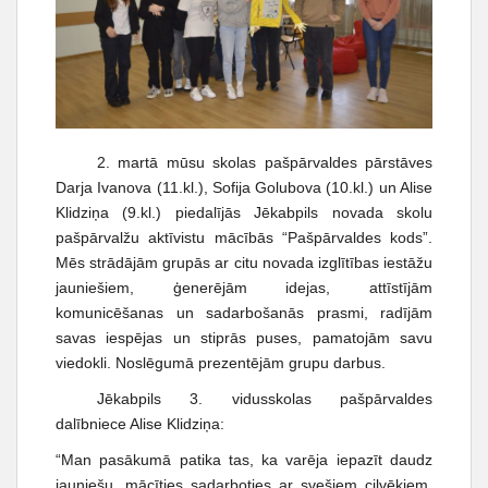
2. martā mūsu skolas pašpārvaldes pārstāves
Darja Ivanova (11.kl.), Sofija Golubova (10.kl.) un Alise
Klidziņa (9.kl.) piedalījās Jēkabpils novada skolu
pašpārvalžu aktīvistu mācībās “Pašpārvaldes kods”.
Mēs strādājām grupās ar citu novada izglītības iestāžu
jauniešiem, ģenerējām idejas, attīstījām
komunicēšanas un sadarbošanās prasmi, radījām
savas iespējas un stiprās puses, pamatojām savu
viedokli. Noslēgumā prezentējām grupu darbus.
Jēkabpils 3. vidusskolas pašpārvaldes
dalībniece Alise Klidziņa:
“Man pasākumā patika tas, ka varēja iepazīt daudz
jauniešu, mācīties sadarboties ar svešiem cilvēkiem,