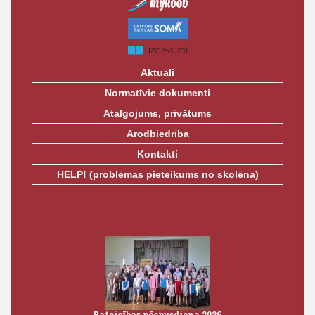
Aktuāli
Normatīvie dokumenti
Atalgojums, privātums
Arodbiedrība
Kontakti
HELP! (problēmas pieteikums no skolēna)
Pateicības pēcpusdiena 2026