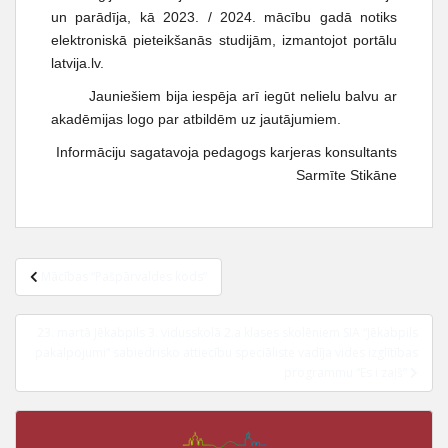
t
un parādīja, kā 2023. / 2024. mācību gadā notiks
elektroniskā pieteikšanās studijām, izmantojot portālu
latvija.lv.
Jauniešiem bija iespēja arī iegūt nelielu balvu ar
akadēmijas logo par atbildēm uz jautājumiem.
Informāciju sagatavoja pedagogs karjeras konsultants
Sarmīte Stikāne
Mācības “Pašpārvaldes kods”
23. martā Jēkabpils 3. vidusskolā 2.a klases skolēniem SIA “Jēkabpils
pakalpojumi” sabiedrisko attiecību speciāliste vadīja vides izglītības
programmu “Es i zaļš”