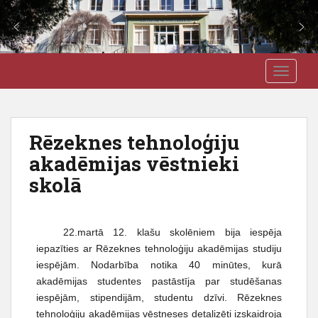
S
J3VSK
TOGGLE
k
i
p
t
Rēzeknes tehnoloģiju
o
akadēmijas vēstnieki
m
a
skolā
i
n
c
22.martā 12. klašu skolēniem bija iespēja
o
iepazīties ar Rēzeknes tehnoloģiju akadēmijas studiju
n
iespējām. Nodarbība notika 40 minūtes, kurā
t
akadēmijas studentes pastāstīja par studēšanas
e
iespējām, stipendijām, studentu dzīvi. Rēzeknes
n
tehnoloģiju akadēmijas vēstneses detalizēti izskaidroja