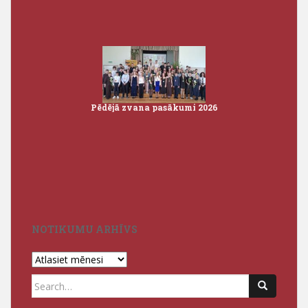
Pēdējā zvana pasākumi 2026
Pateic
NOTIKUMU ARHĪVS