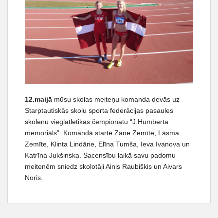
t
12.maijā
mūsu skolas meiteņu komanda devās uz
Starptautiskās skolu sporta federācijas pasaules
skolēnu vieglatlētikas čempionātu “J.Humberta
memoriāls”. Komandā startē Zane Zemīte, Lāsma
Zemīte, Klinta Lindāne, Elīna Tumša, Ieva Ivanova un
Katrīna Jukšinska. Sacensību laikā savu padomu
meitenēm sniedz skolotāji Ainis Raubiškis un Aivars
Noris.