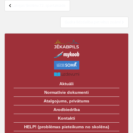
Latvijas Skolēnu 72. spartakiāde
Gudra līdzdalība pet viltus ziņām!
Aktuāli
Normatīvie dokumenti
Atalgojums, privātums
Arodbiedrība
Kontakti
HELP! (problēmas pieteikums no skolēna)