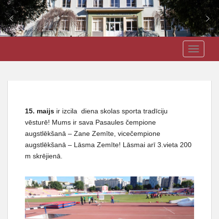
S
J3VSK
TOGGLE
k
i
p
t
o
m
15. maijs
ir izcila diena skolas sporta tradīciju
a
vēsturē! Mums ir sava Pasaules čempione
i
augstlēkšanā – Zane Zemīte, vicečempione
n
augstlēkšanā – Lāsma Zemīte! Lāsmai arī 3.vieta 200
c
m skrējienā.
o
n
t
e
n