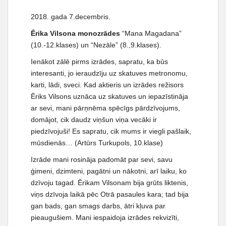
t
2018. gada 7.decembris.
Ērika Vilsona monozrādes
“Mana Magadana”
(10.-12.klases) un “Nezāle” (8.,9.klases).
Ienākot zālē pirms izrādes, sapratu, ka būs
interesanti, jo ieraudzīju uz skatuves metronomu,
karti, lādi, sveci. Kad aktieris un izrādes režisors
Ēriks Vilsons uznāca uz skatuves un iepazīstināja
ar sevi, mani pārņnēma spēcīgs pārdzīvojums,
domājot, cik daudz viņšun viņa vecāki ir
piedzīvojuši! Es sapratu, cik mums ir viegli pašlaik,
mūsdienās… (Artūrs Turkupols, 10.klase)
Izrāde mani rosināja padomāt par sevi, savu
ģimeni, dzimteni, pagātni un nākotni, arī laiku, ko
dzīvoju tagad. Ērikam Vilsonam bija grūts liktenis,
viņs dzīvoja laikā pēc Otrā pasaules kara; tad bija
gan bads, gan smags darbs, ātri kļuva par
pieaugušiem. Mani iespaidoja izrādes rekvizīti,