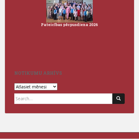
i 2026
Pateicības pēcpusdiena 2026
Iz
3
NOTIKUMU ARHĪVS