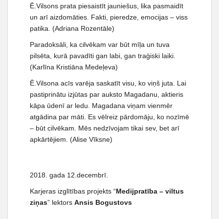
Ē.Vilsons prata piesaistīt jauniešus, lika pasmaidīt
un arī aizdomāties. Fakti, pieredze, emocijas – viss
patika. (Adriana Rozentāle)
Paradoksāli, ka cilvēkam var būt mīļa un tuva
pilsēta, kurā pavadīti gan labi, gan traģiski laiki.
(Karlīna Kristiāna Medeļeva)
Ē.Vilsona acīs varēja saskatīt visu, ko viņš juta. Lai
pastiprinātu izjūtas par auksto Magadanu, aktieris
kāpa ūdenī ar ledu. Magadana viņam vienmēr
atgādina par māti. Es vēlreiz pārdomāju, ko nozīmē
– būt cilvēkam. Mēs nedzīvojam tikai sev, bet arī
apkārtējiem. (Alise Vīksne)
2018. gada 12.decembrī.
Karjeras izglītības projekts “
Medijpratība – viltus
ziņas
” lektors
Ansis Bogustovs