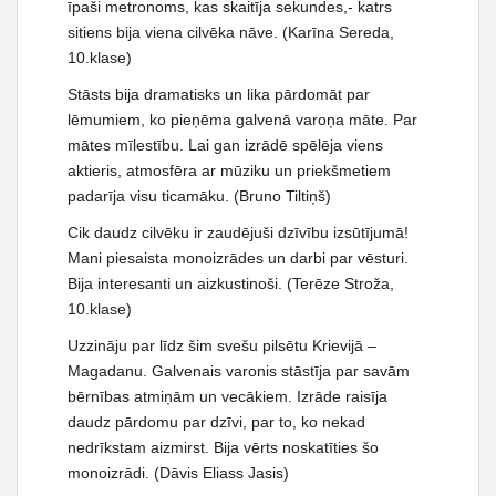
īpaši metronoms, kas skaitīja sekundes,- katrs
sitiens bija viena cilvēka nāve. (Karīna Sereda,
10.klase)
Stāsts bija dramatisks un lika pārdomāt par
lēmumiem, ko pieņēma galvenā varoņa māte. Par
mātes mīlestību. Lai gan izrādē spēlēja viens
aktieris, atmosfēra ar mūziku un priekšmetiem
padarīja visu ticamāku. (Bruno Tiltiņš)
Cik daudz cilvēku ir zaudējuši dzīvību izsūtījumā!
Mani piesaista monoizrādes un darbi par vēsturi.
Bija interesanti un aizkustinoši. (Terēze Stroža,
10.klase)
Uzzināju par līdz šim svešu pilsētu Krievijā –
Magadanu. Galvenais varonis stāstīja par savām
bērnības atmiņām un vecākiem. Izrāde raisīja
daudz pārdomu par dzīvi, par to, ko nekad
nedrīkstam aizmirst. Bija vērts noskatīties šo
monoizrādi. (Dāvis Eliass Jasis)