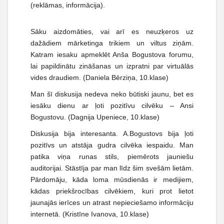
(reklāmas, informācija).
Sāku aizdomāties, vai arī es neuzķeros uz
dažādiem mārketinga trikiem un viltus ziņām.
Katram iesaku apmeklēt Anša Bogustova forumu,
lai papildinātu zināšanas un izpratni par virtuālās
vides draudiem. (Daniela Bērziņa, 10.klase)
Man šī diskusija nedeva neko būtiski jaunu, bet es
iesāku dienu ar ļoti pozitīvu cilvēku – Ansi
Bogustovu. (Dagnija Upeniece, 10.klase)
Diskusija bija interesanta. A.Bogustovs bija ļoti
pozitīvs un atstāja gudra cilvēka iespaidu. Man
patika viņa runas stils, piemērots jauniešu
auditorijai. Stāstīja par man līdz šim svešām lietām.
Pārdomāju, kāda loma mūsdienās ir medijiem,
kādas priekšrocības cilvēkiem, kuri prot lietot
jaunajās ierīces un atrast nepieciešamo informāciju
internetā. (Kristīne Ivanova, 10.klase)