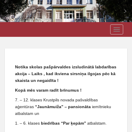
S
J3VSK
TOGGLE
k
i
p
t
o
m
Notika skolas pašpārvaldes izsludinātā labdarības
a
akcija –
Laiks , kad ikviena sirsniņa ilgojas pēc kā
i
skaista un negaidīta !
n
Kopā mēs varam radīt brīnumus !
c
o
7. – 12. klases Krustpils novada pašvaldības
n
aģentūras
“Jaunāmuiža” – pansionāta
iemītnieku
t
atbalstam un
e
1. – 6. klases
biedrības “Par ķepām”
atbalstam.
n