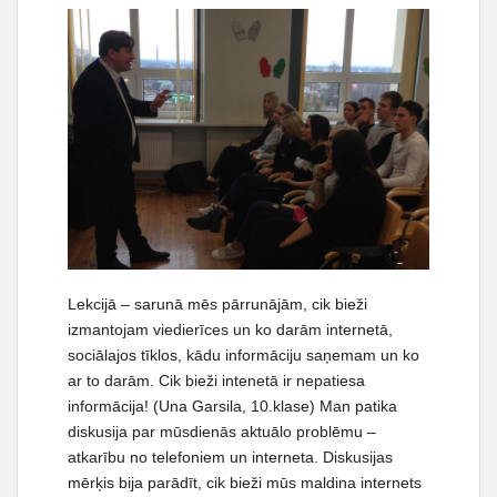
Lekcijā – sarunā mēs pārrunājām, cik bieži
izmantojam viedierīces un ko darām internetā,
sociālajos tīklos, kādu informāciju saņemam un ko
ar to darām. Cik bieži intenetā ir nepatiesa
informācija! (Una Garsila, 10.klase) Man patika
diskusija par mūsdienās aktuālo problēmu –
atkarību no telefoniem un interneta. Diskusijas
mērķis bija parādīt, cik bieži mūs maldina internets