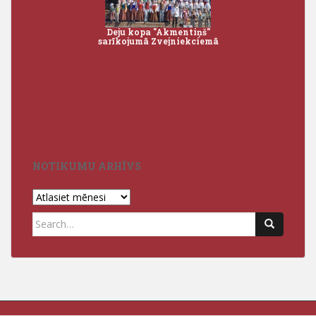
Deju kopa "Akmentiņš"
Pēdēj
sarīkojumā Zvejniekciemā
NOTIKUMU ARHĪVS