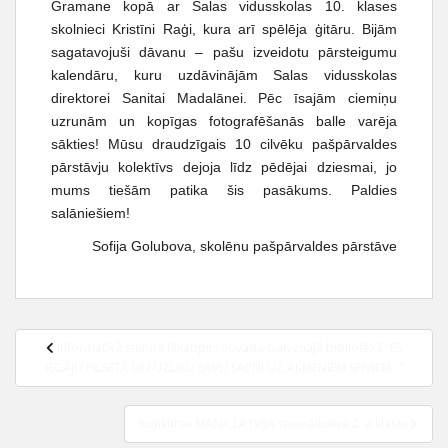
Gramane kopā ar Salas vidusskolas 10. klases
skolnieci Kristīni Raģi, kura arī spēlēja ģitāru. Bijām
sagatavojuši dāvanu – pašu izveidotu pārsteigumu
kalendāru, kuru uzdāvinājām Salas vidusskolas
direktorei Sanitai Madalānei. Pēc īsajām ciemiņu
uzrunām un kopīgas fotografēšanās balle varēja
sākties! Mūsu draudzīgais 10 cilvēku pašpārvaldes
pārstāvju kolektīvs dejoja līdz pēdējai dziesmai, jo
mums tiešām patika šis pasākums. Paldies
salāniešiem!
Sofija Golubova, skolēnu pašpārvaldes pārstāve
Informatīvā stunda Jēkabpils novada Galvenajā bibliotēkā “ES
IEGĀJU PILSĒTĀ UN UZLIKU SAVU SAPNI UZ AKMEŅIEM SPĪVIEM…”
Konkursa MANA LATVIJA speciālbalva 2. a klasei