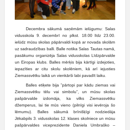
t
Decembra sākumā saņēmām ielūgumu: Salas
vidusskola 9. decembrī no plkst. 18.00 līdz 23.00.
ielūdz mūsu skolas pāpārvaldi kopā ar novada skolām
uz sadraudzības balli. Balle notika Salas Tautas namā,
pasākumu organizēja Salas vidusskolas Līdzpārvalde
un Eiropas klubs. Balles mērķis bija kārtīgi izdejoties,
iepazīties ar citu skolu skolēniem, kā arī iejusties
Ziemassvētku laikā un vienkārši labi pavadīt laiku.
Balles etiķete bija ”pārtopi par kādu ziemas vai
Ziemassvētku tēlu vai simbolu”, un mūsu skolas
pašpārvalde izdomāja, ka vilks Ziemassvētku
džemperus, lai tie mūs vieno (pilnīgi visi ievēroja šo
lēmumu). Balles sākumā brīnišķīgi nodziedāja
Jēkabpils 3. vidusskolas 12. klases skolniece un mūsu
pašpārvaldes viceprezidente Daniela Umbraško –